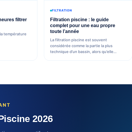
FILTRATION
eures filtrer
Filtration piscine : le guide
complet pour une eau propre
toute l’année
 la température
La filtration piscine est souvent
considérée comme la partie la plus
technique d’un bassin, alors qu’elle…
NANT
Piscine 2026