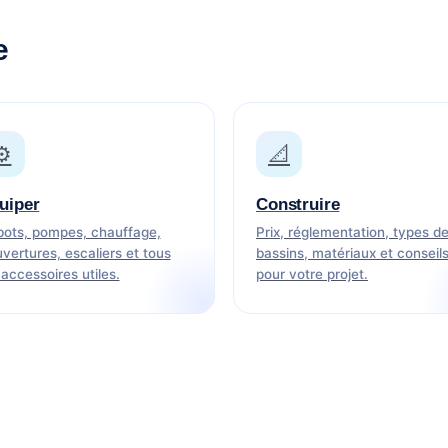
e
⚙️
📐
uiper
Construire
ots, pompes, chauffage,
Prix, réglementation, types d
vertures, escaliers et tous
bassins, matériaux et conseil
 accessoires utiles.
pour votre projet.