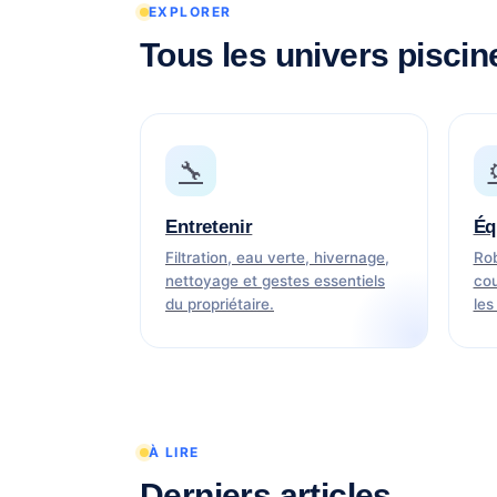
EXPLORER
Tous les univers piscin
🔧
Entretenir
Éq
Filtration, eau verte, hivernage,
Rob
nettoyage et gestes essentiels
cou
du propriétaire.
les
À LIRE
Derniers articles