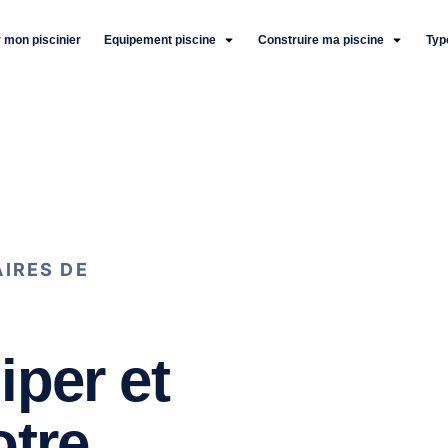
 mon piscinier
Equipement piscine
Construire ma piscine
Typ
AIRES DE
iper et
otre