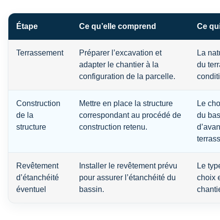
Étape
Ce qu’elle comprend
Ce qui
Terrassement
Préparer l’excavation et
La nat
adapter le chantier à la
du terr
configuration de la parcelle.
condit
Construction
Mettre en place la structure
Le cho
de la
correspondant au procédé de
du bass
structure
construction retenu.
d’ava
terras
Revêtement
Installer le revêtement prévu
Le type
d’étanchéité
pour assurer l’étanchéité du
choix 
éventuel
bassin.
chantie