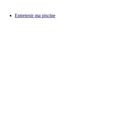
Aller
au
Entretenir ma piscine
contenu