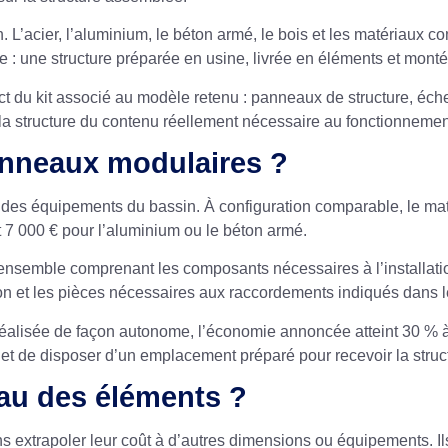
n. L’acier, l’aluminium, le béton armé, le bois et les matériau
e : une structure préparée en usine, livrée en éléments et monté
act du kit associé au modèle retenu : panneaux de structure, éch
e la structure du contenu réellement nécessaire au fonctionnemen
anneaux modulaires ?
 des équipements du bassin. À configuration comparable, le maté
et 7 000 € pour l’aluminium ou le béton armé.
ensemble comprenant les composants nécessaires à l’installatio
ltration et les pièces nécessaires aux raccordements indiqués dans 
 réalisée de façon autonome, l’économie annoncée atteint 30 % à 
 de disposer d’un emplacement préparé pour recevoir la struc
iau des éléments ?
s extrapoler leur coût à d’autres dimensions ou équipements. Ils