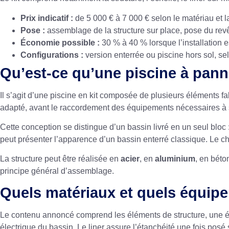
Prix indicatif :
de 5 000 € à 7 000 € selon le matériau et l
Pose :
assemblage de la structure sur place, pose du re
Économie possible :
30 % à 40 % lorsque l’installation 
Configurations :
version enterrée ou piscine hors sol, se
Qu’est-ce qu’une piscine à pan
Il s’agit d’une piscine en kit composée de plusieurs éléments f
adapté, avant le raccordement des équipements nécessaires à
Cette conception se distingue d’un bassin livré en un seul bloc
peut présenter l’apparence d’un bassin enterré classique. Le cho
La structure peut être réalisée en
acier
, en
aluminium
, en béto
principe général d’assemblage.
Quels matériaux et quels équipe
Le contenu annoncé comprend les éléments de structure, une é
électrique du bassin. Le liner assure l’étanchéité une fois posé